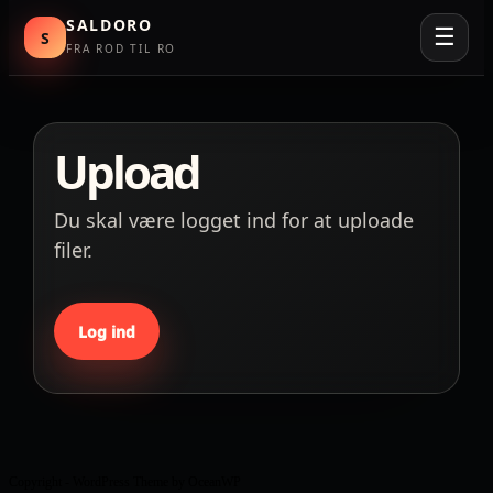
SALDORO
☰
S
FRA ROD TIL RO
Skip
to
content
Upload
Du skal være logget ind for at uploade
filer.
Log ind
Copyright - WordPress Theme by OceanWP