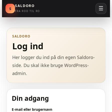
SALDORO
☰
S
FRA ROD TIL RO
Skip
to
content
SALDORO
Log ind
Her logger du ind på din egen Saldoro-
side. Du skal ikke bruge WordPress-
admin.
Din adgang
E-mail eller brugernavn