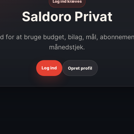
Log ind kræves
Saldoro Privat
d for at bruge budget, bilag, mål, abonneme
månedstjek.
Log ind
Opret profil