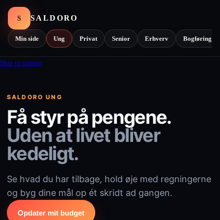
SALDORO
S
Min side
Ung
Privat
Senior
Erhverv
Bogføring
Skip to content
SALDORO UNG
Få styr på pengene.
Uden at livet bliver
kedeligt.
Se hvad du har tilbage, hold øje med regningerne
og byg dine mål op ét skridt ad gangen.
Opdater mit budget