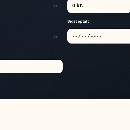
kr.
Sidst optalt
kr.