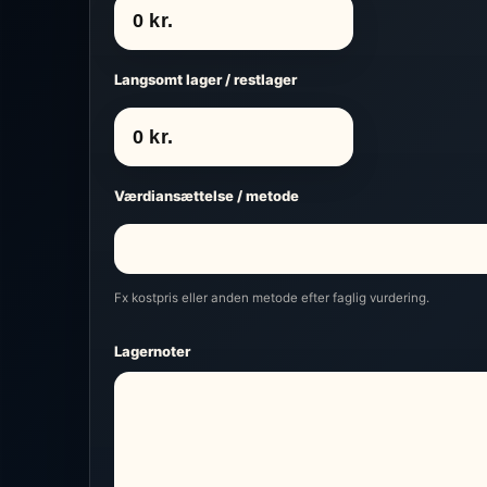
Langsomt lager / restlager
Værdiansættelse / metode
Fx kostpris eller anden metode efter faglig vurdering.
Lagernoter