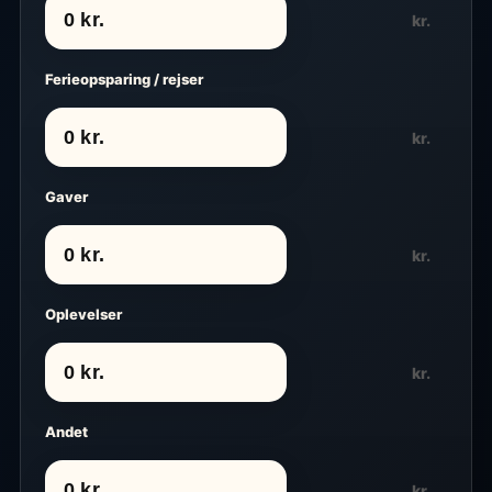
kr.
Ferieopsparing / rejser
kr.
Gaver
kr.
Oplevelser
kr.
Andet
kr.