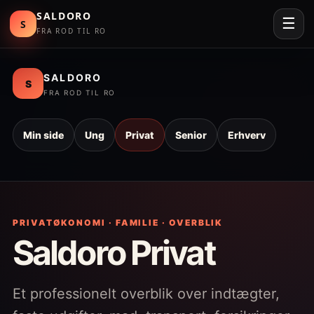
SALDORO
☰
S
FRA ROD TIL RO
Skip
SALDORO
S
to
FRA ROD TIL RO
content
Min side
Ung
Privat
Senior
Erhverv
PRIVATØKONOMI · FAMILIE · OVERBLIK
Saldoro Privat
Et professionelt overblik over indtægter,