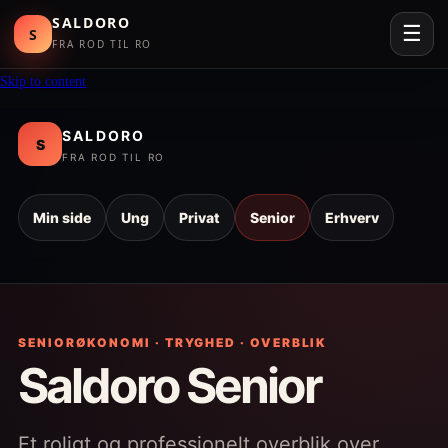
SALDORO
☰
S
FRA ROD TIL RO
Skip to content
SALDORO
S
FRA ROD TIL RO
Min side
Ung
Privat
Senior
Erhverv
SENIORØKONOMI · TRYGHED · OVERBLIK
Saldoro Senior
Et roligt og professionelt overblik over